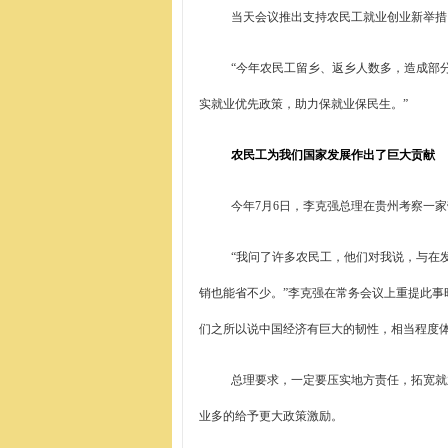
当天会议推出支持农民工就业创业新举措
“今年农民工留乡、返乡人数多，造成部
实就业优先政策，助力保就业保民生。”
农民工为我们国家发展作出了巨大贡献
今年7月6日，李克强总理在贵州考察一
“我问了许多农民工，他们对我说，与在
销也能省不少。”李克强在常务会议上重提此事
们之所以说中国经济有巨大的韧性，相当程度体
总理要求，一定要压实地方责任，拓宽就
业多的给予更大政策激励。