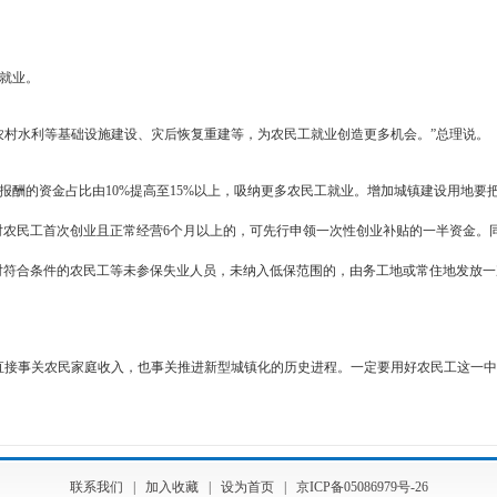
就业。
农村水利等基础设施建设、灾后恢复重建等，为农民工就业创造更多机会。”总理说。
报酬的资金占比由10%提高至15%以上，吸纳更多农民工就业。增加城镇建设用地要
对农民工首次创业且正常经营6个月以上的，可先行申领一次性创业补贴的一半资金。
对符合条件的农民工等未参保失业人员，未纳入低保范围的，由务工地或常住地发放一
直接事关农民家庭收入，也事关推进新型城镇化的历史进程。一定要用好农民工这一
联系我们
|
加入收藏
|
设为首页
|
京ICP备05086979号-26