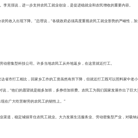
。李克强说，进一步支持农民工就业创业，是促进稳就业和农民增收的重要内容。
分农民收入出现下降。”总理说，“各级政府必须高度重视农民工就业形势的严峻性，加
家劳动密集型科技公司。许多当地农民工从外地返乡，在这里就近打工。
发达省市打工相比，回家乡工作的工资虽然有所下降，但就近打工既可以照料家中老
时说，“他们的愿望就是能多加班，多挣些加班费。农民工为我们国家发展作出了巨大
现在广大吃苦耐劳的农民工的韧性上。”
业渠道，稳定城镇常住农民工就业。大力发展生活服务业、劳动密集型产业，对吸纳